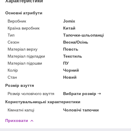
Характеристики
Основні атрибути
Виробник
Jomix
Країна виробник
Китай
Тип
Тапочки-шльопанці
Сезон
Весна/Осінь
Матеріал верху
Повсть
Матеріал підкладки
Текстиль
Матеріал підошви
ПУ
Колір
Чорний
Стан
Новий
Розмір взуття
Розмір чоловічого взуття
Вибрати розмір ➝
Користувальницькі характеристики
Кімнатні капці
Чоловічі тапочки
Приховати