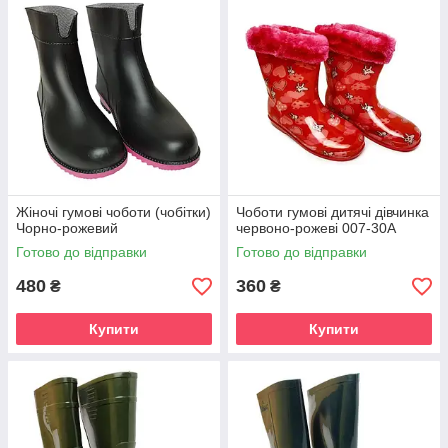
температурах гумовий матеріал дубіє і створюються заломи,
чоботи приходять в непридатність.
Силіконові чоботи на зовнішній вигляд яскраві, красиві,
різнокольорові. Моделі з цього матеріалу дуже подобаються
жінкам. В лиття застосовується прозорий матеріал «силікон»
на красиву кольорову основу. Метод кріплення підошви
«приливної»- верх з низом приклеюються за спеціальною
технологією. Дані чоботи не тільки мають зовнішні відмінності
від гумових, але і нижня межа температурного діапазону у
них збільшується матеріал залишається гнучким без заломів.
Часто в комплекті йдуть з хутряним панчохою, іноді знімним,
Жіночі гумові чоботи (чобітки)
Чоботи гумові дитячі дівчинка
а іноді пришитим.
Чорно-рожевий
червоно-рожеві 007-30А
Готово до відправки
Готово до відправки
Піна чоботи в основному зимовий варіант. Дані чоботи
зроблені з полівінілхлориду, використовується суцільно литий
480
360
₴
₴
тип вирівнювання. Чоботи можуть имель однотонний колір, а
також принтованную забарвлення, коли на поверхню чобота
можна нанести різні малюнки, абстракції. В основному
Купити
Купити
зроблені для зимового сезону, любителів полювання,
риболовлі.