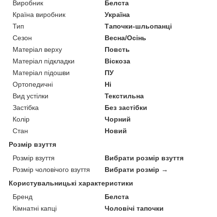
Виробник
Белста
Країна виробник
Україна
Тип
Тапочки-шльопанці
Сезон
Весна/Осінь
Матеріал верху
Повсть
Матеріал підкладки
Віскоза
Матеріал підошви
ПУ
Ортопедичні
Ні
Вид устілки
Текстильна
Застібка
Без застібки
Колір
Чорний
Стан
Новий
Розмір взуття
Розмір взуття
Вибрати розмір взуття
Розмір чоловічого взуття
Вибрати розмір →
Користувальницькі характеристики
Бренд
Белста
Кімнатні капці
Чоловічі тапочки