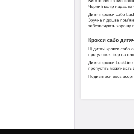
Виготовлені з високоякі
Чорний колір надає їм 
Дитячі крокси сабо Lu
Зручна підошва пом'якш
забезпечують хорошу ве
Крокси сабо дитяч
Ці дитячі крокси сабо 
прогулянок, ігор на пля
Дитячі крокси LuckLine
пропустіть можливість
Подивитися весь асор