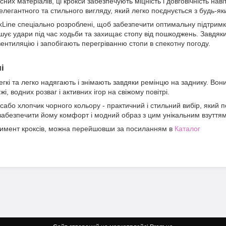
сних матеріалів, ці крокси забезпечують міцність і довговічність нав
елегантного та стильного вигляду, який легко поєднується з будь-я
ckLine спеціально розроблені, щоб забезпечити оптимальну підтримк
ує удари під час ходьби та захищає стопу від пошкоджень. Завдяки с
нтиляцію і запобігають перегріванню стопи в спекотну погоду.
і
легкі та легко надягають і знімають завдяки ремінцю на заднику. Вон
жі, водних розваг і активних ігор на свіжому повітрі.
 сабо хлопчик чорного кольору - практичний і стильний вибір, який п
 забезпечити йому комфорт і модний образ з цим унікальним взуттям
тимент кроксів, можна перейшовши за посиланням в
Каталог