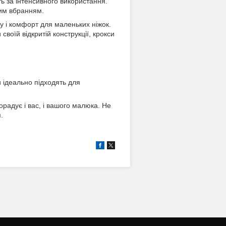
іть за інтенсивного використання.
ким вбранням.
у і комфорт для маленьких ніжок.
воїй відкритій конструкції, крокси
и ідеально підходять для
орадує і вас, і вашого малюка. Не
.