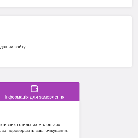
идаючи сайту.
Інформація для замовлення
активних і стильних маленьких
ково перевершать ваші очікування.