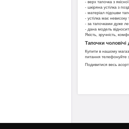
- верх тапочка з якісно
- шкіряна устілка з по
- матеріал підошви тап
- устілка має невисоку
- за тапочками дуже ле
- дана модель відносит
Якість, зручність, ком
Тапочки чоловічі
Купити в нашому мага
питання телефонуйте з
Подивитися весь асор