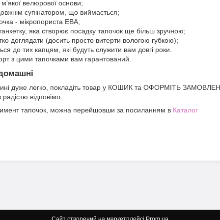
ї м'якої велюрової основи;
здовжнім супінатором, що виймається;
очка - мікропориста ЕВА;
 танкетку, яка створює посадку тапочок ще більш зручною;
гко доглядати (досить просто витерти вологою губкою);
ься до тих капцям, які будуть служити вам довгі роки.
форт з цими тапочками вам гарантований.
 домашні
зині дуже легко, покладіть товар у КОШИК та ОФОРМІТЬ ЗАМОВЛЕНН
 радістю відповімо.
тимент тапочок, можна перейшовши за посиланням в
Каталог
Сайт створений на маркетплейсі
Prom.ua