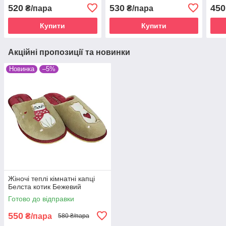
520
530
450
₴/пара
₴/пара
Купити
Купити
Акційні пропозиції та новинки
Новинка
–5%
Жіночі теплі кімнатні капці
Белста котик Бежевий
Готово до відправки
550
₴/пара
580 ₴/пара