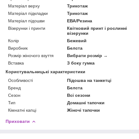
Матеріал верху
Трикотаж
Матеріал підкладки
Трикотаж
Матеріал підошви
ЕВА/Резина
Візерунки і принти
Квітковий принт і рослинні
візерунки
Колір
Бежевий
Виробник
Белста
Розмір жіночого взуття
Вибрати розмір →
Вставка
З боку гумка
Користувальницькі характеристики
Особливості
Підошва на танкетці
Бренд
Белста
Сезон
Всі сезони
Тип
Домашні тапочки
Кімнатні капці
Жіночі тапочки
Приховати