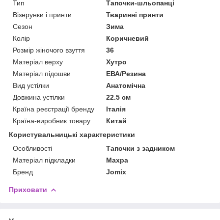
Тип
Тапочки-шльопанці
Візерунки і принти
Тваринні принти
Сезон
Зима
Колір
Коричневий
Розмір жіночого взуття
36
Матеріал верху
Хутро
Матеріал підошви
ЕВА/Резина
Вид устілки
Анатомічна
Довжина устілки
22.5 см
Країна реєстрації бренду
Італія
Країна-виробник товару
Китай
Користувальницькі характеристики
Особливості
Тапочки з задником
Матеріал підкладки
Махра
Бренд
Jomix
Приховати