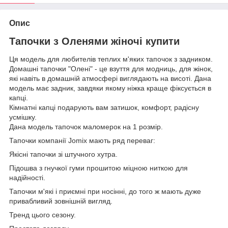
Опис
Тапочки з Оленями жіночі купити
Ця модель для любителів теплих м'яких тапочок з задником.
Домашні тапочки "Олені" - це взуття для модниць, для жінок,
які навіть в домашній атмосфері виглядають на висоті. Дана
модель має задник, завдяки якому ніжка краще фіксується в
капці.
Кімнатні капці подарують вам затишок, комфорт, радісну
усмішку.
Дана модель тапочок маломерок на 1 розмір.
Тапочки компанії Jomix мають ряд переваг:
Якісні тапочки зі штучного хутра.
Підошва з гнучкої гуми прошитою міцною ниткою для
надійності.
Тапочки м'які і приємні при носінні, до того ж мають дуже
привабливий зовнішній вигляд.
Тренд цього сезону.