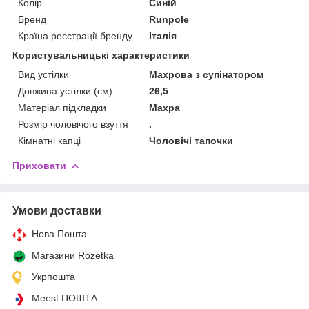
Колір
Синій
Бренд
Runpole
Країна реєстрації бренду
Італія
Користувальницькі характеристики
Вид устілки
Махрова з супінатором
Довжина устілки (см)
26,5
Матеріал підкладки
Махра
Розмір чоловічого взуття
.
Кімнатні капці
Чоловічі тапочки
Приховати
Умови доставки
Нова Пошта
Магазини Rozetka
Укрпошта
Meest ПОШТА