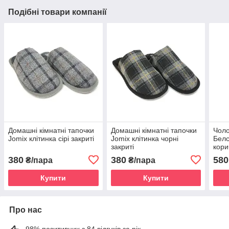
Подібні товари компанії
Домашні кімнатні тапочки
Домашні кімнатні тапочки
Чоло
Jomix клітинка сірі закриті
Jomix клітинка чорні
Белс
закриті
кори
380
380
580
₴/пара
₴/пара
Купити
Купити
Про нас
98% позитивних з 84 відгуків за рік