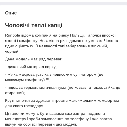
Опис
Чоловічі теплі капці
Runpolе відома компанія на ринку Польщі. Тапочки високої
якості і комфорту. Незамінна річ в домашніх умовах. Чоловік
гідно оцінить їх. В наявності такі забарвлення як: синій,
чорний.
Дана модель має ряд переваг:
- дихаючий матеріал верху;
- м'яка махрова устілка з невисоким супінатором (це
максимум комфорту) !!!;
- підошва термопластичная гума (не ковзає, а також стійка до
стирання);
Круті тапочки за адекватні гроші з максимальним комфортом
для свого господаря.
Ці тапочки можуть бути вашими вже завтра, подзвони
менеджеру і зроби замовлення по телефону і вже завтра
відчуй на собі всі переваги цієї моделі.