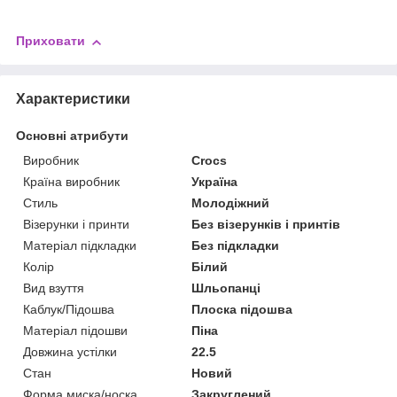
Приховати
Характеристики
Основні атрибути
Виробник
Crocs
Країна виробник
Україна
Стиль
Молодіжний
Візерунки і принти
Без візерунків і принтів
Матеріал підкладки
Без підкладки
Колір
Білий
Вид взуття
Шльопанці
Каблук/Підошва
Плоска підошва
Матеріал підошви
Піна
Довжина устілки
22.5
Стан
Новий
Форма миска/носка
Закруглений