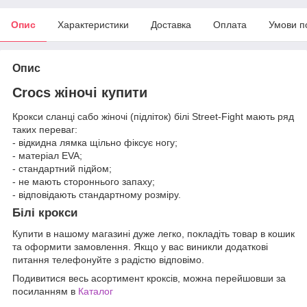
Опис
Характеристики
Доставка
Оплата
Умови п
Опис
Crocs жіночі купити
Крокси сланці сабо жіночі (підліток) білі Street-Fight мають ряд
таких переваг:
- відкидна лямка щільно фіксує ногу;
- матеріал EVA;
- стандартний підйом;
- не мають стороннього запаху;
- відповідають стандартному розміру.
Білі крокси
Купити в нашому магазині дуже легко, покладіть товар в кошик
та оформити замовлення. Якщо у вас виникли додаткові
питання телефонуйте з радістю відповімо.
Подивитися весь асортимент кроксів, можна перейшовши за
посиланням в
Каталог