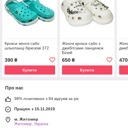
Крокси жіночі сабо
Жіночі крокси сабо з
Жіно
шльопанці бірюзові 372
джибітсами ланцюжок
джиб
Білий
390
650
470
₴
₴
Купити
Купити
Про нас
98% позитивних з 84 відгуків за рік
Працює з 15.11.2019
м. Житомир
Житомир, Україна