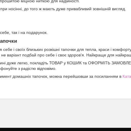
и прошитою міцною ниткою для надійності.
і при носінні, до того ж мають дуже привабливий зовнішній вигляд.
себе, так і на подарунок.
тапочки
я себе і своїх близьких розкішні тапочки для тепла, краси і комфорт
и не варіант подбай про себе і своє здоров'я. Найкраще для найкра
зині дуже легко, покладіть ТОВАР у КОШИК та ОФОРМІТЬ ЗАМОВЛЕ
фонуйте з радістю відповімо.
тимент домашніх тапочок, можна перейшовши за посиланням в
Кат