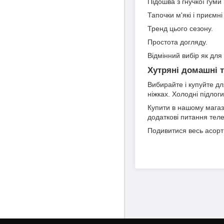
Підошва з гнучкої гум
Тапочки м'які і приємн
Тренд цього сезону.
Простота догляду.
Відмінний вибір як для 
Хутряні домашні 
Вибирайте і купуйте дл
ніжках. Холодні підлог
Купити в нашому мага
додаткові питання теле
Подивитися весь асор